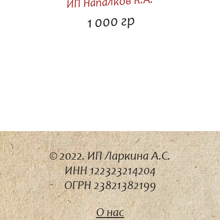
ИП Напалков К.А.
1 000 гр
© 2022. ИП Ларкина А.С.
ИНН 122323214204
ОГРН 23821382199
О нас