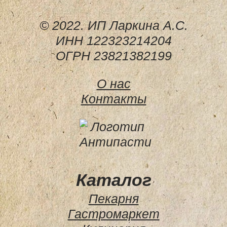
© 2022. ИП Ларкина А.С.
ИНН 122323214204
ОГРН 23821382199
О нас
Контакты
Каталог
Пекарня
Гастромаркет