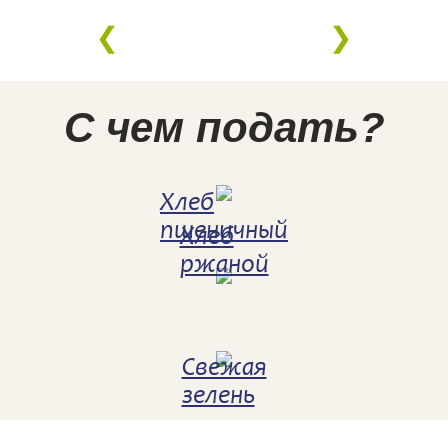
С чем подать?
Хлеб
пшеничный
Хлеб
ржаной
Свежая
зелень