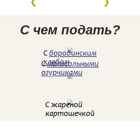
С чем подать?
С
бородинским
хлебом
С
малосольными
огурчиками
С жареной
картошечкой