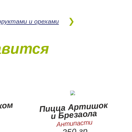
фруктами и орехами
авится
ком
Пицца Артишок
и Брезаола
Антипасти
350 гр