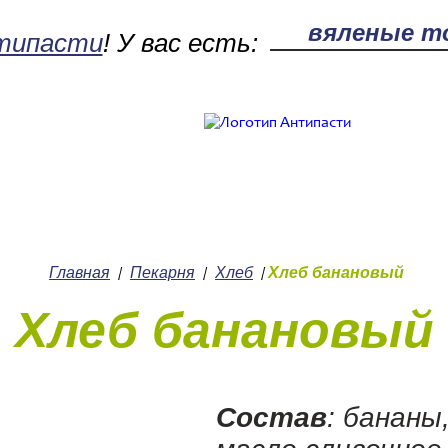
типасти
! У вас есть:
Поле поиска
Работ
Кулинария
+7 (
Главная
Пекарня
Хлеб
Хлеб банановый
/
/
/
Хлеб банановый
Состав
: бананы