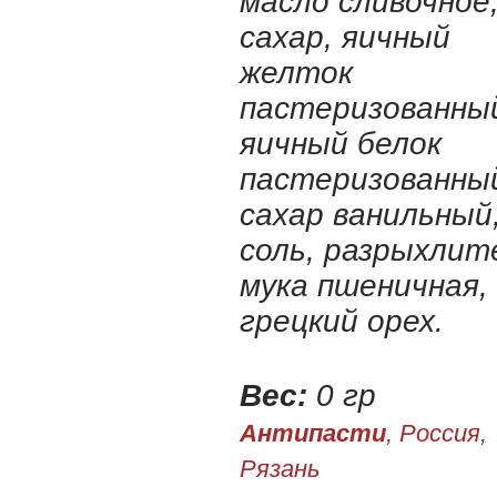
масло сливочное
сахар, яичный
желток
пастеризованны
яичный белок
пастеризованны
сахар ванильный
соль, разрыхлит
мука пшеничная,
грецкий орех.
Вес:
0 гр
Антипасти
, Россия,
Рязань