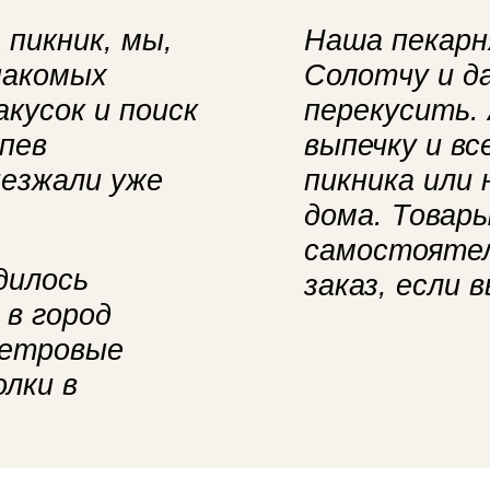
 пикник, мы,
Наша пекарня
накомых
Солотчу и да
кусок и поиск
перекусить.
пев
выпечку и в
иезжали уже
пикника или
дома. Товар
самостоятел
дилось
заказ, если 
 в город
метровые
олки в