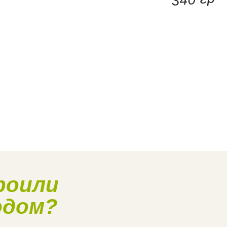
роили
одом?