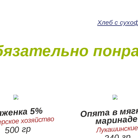
Хлеб с сухо
бязательно понр
Опята в мяг
яженка 5%
маринаде
рское хозяйство
Лукашинские
500 гр
340 гр