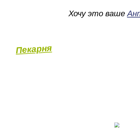
Хочу это ваше
Ан
Гастромаркет
Пекарня