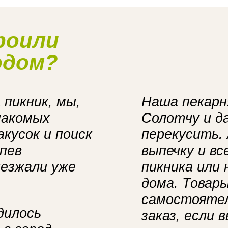
роили
одом?
 пикник, мы,
Наша пекарня
накомых
Солотчу и да
кусок и поиск
перекусить.
пев
выпечку и в
иезжали уже
пикника или
дома. Товар
самостоятел
дилось
заказ, если 