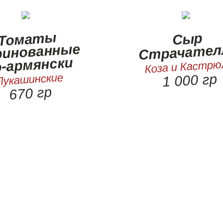
Томаты
Сыр
ринованные
Страчател
о-армянски
Коза и Кастрю
1 000 гр
Лукашинские
670 гр