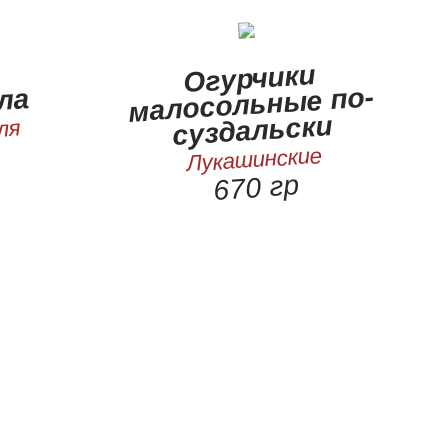
Огурчики
малосольные по-
ла
суздальски
ля
Лукашинские
670 гр