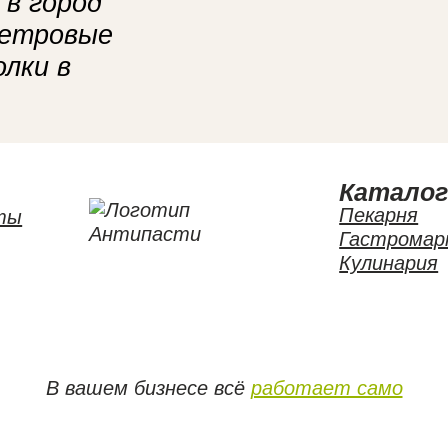
 в город
метровые
олки в
Катало
Пекарня
ты
Гастромар
Кулинария
В вашем бизнесе всё
работает само