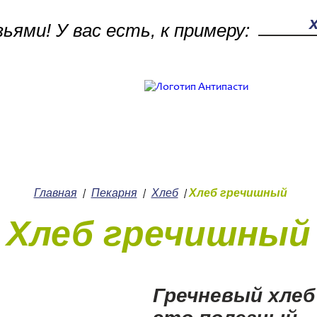
зьями! У вас есть, к примеру:
Поле поиск
Работ
Кулинария
+7 (
Главная
Пекарня
Хлеб
Хлеб гречишный
/
/
/
Хлеб гречишный
Гречневый хлеб