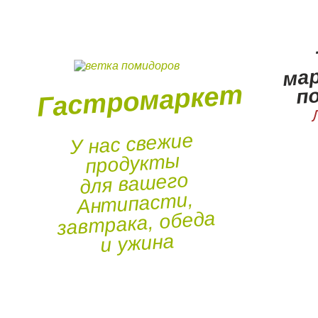
ма
п
Гастромаркет
У нас свежие
продукты
для вашего
Антипасти,
завтрака, обеда
и ужина