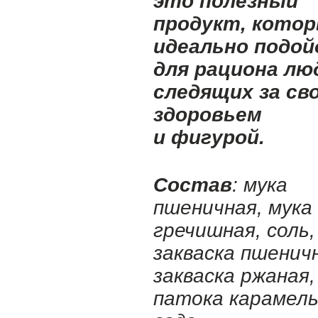
это полезный
продукт, кото
идеально подо
для рациона лю
следящих за св
здоровьем
и фигурой.
Состав
: мука
пшеничная, мука
гречишная, соль,
закваска пшенич
закваска ржаная,
патока карамель