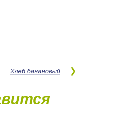
Хлеб банановый
авится