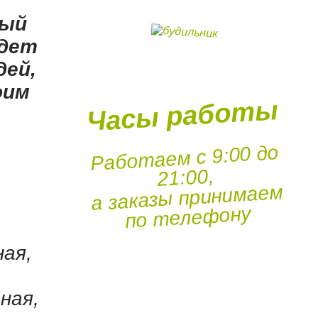
рый
йдет
дей,
оим
Часы работы
Работаем с 9:00 до
21:00,
а заказы принимаем
по телефону
ная,
ная,