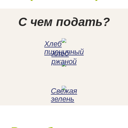
С чем подать?
Хлеб
пшеничный
Хлеб
ржаной
Свежая
зелень