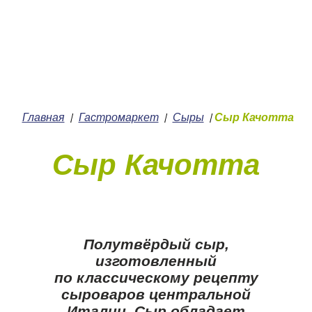
+7 (4912) 252-252
О нас
Главная
Гастромаркет
Сыры
Сыр Качотта
/
/
/
Сыр Качотта
Полутвёрдый сыр,
изготовленный
по классическому рецепту
сыроваров центральной
Италии. Сыр обладает