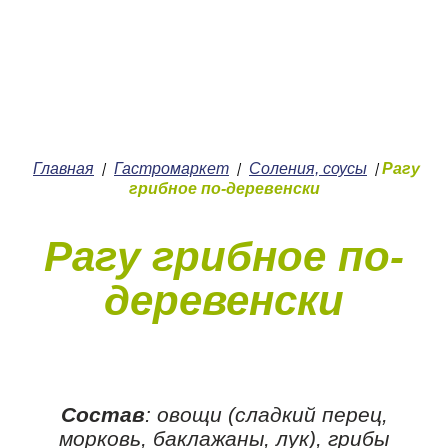
+7 (4912) 252-252
О нас
Главная
Гастромаркет
Соления, соусы
Рагу
/
/
/
грибное по-деревенски
Рагу грибное по-
деревенски
Состав
: овощи (сладкий перец,
морковь, баклажаны, лук), грибы