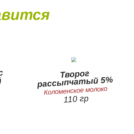
авится
с
Творог
рассыпчатый 5%
й
Коломенское молоко
110 гр