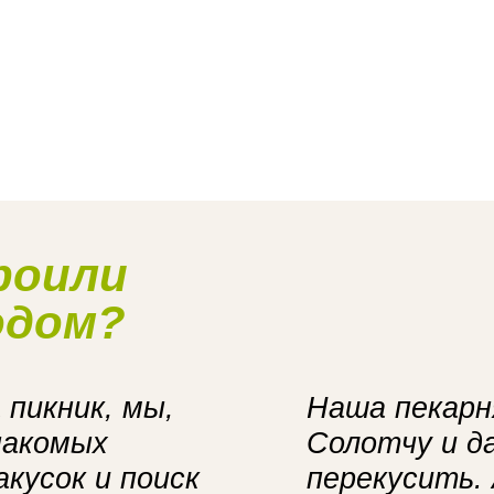
роили
одом?
 пикник, мы,
Наша пекарня
накомых
Солотчу и да
кусок и поиск
перекусить.