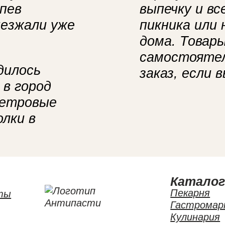
пев
выпечку и в
иезжали уже
пикника или
дома. Товар
самостоятел
дилось
заказ, если 
 в город
метровые
олки в
Катало
Пекарня
ты
Гастромар
Кулинария