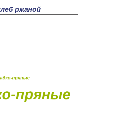
а
аем с 9:00 до 21:00
О нас
4912) 252-252
ладко-пряные
ко-пряные