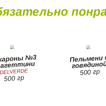
бязательно понр
кароны №3
Пельмени 
пагеттини
говядино
DELVERDE
500 гр
500 гр