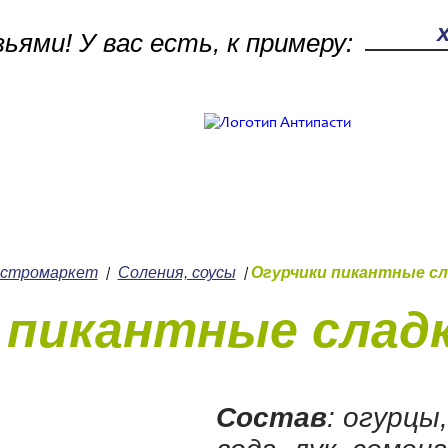
зьями! У вас есть, к примеру:
Поле поиск
Работ
Кулинария
+7 (
астромаркет
Соления, соусы
Огурчики пикантные с
/
/
 пикантные слад
Состав
: огурцы,