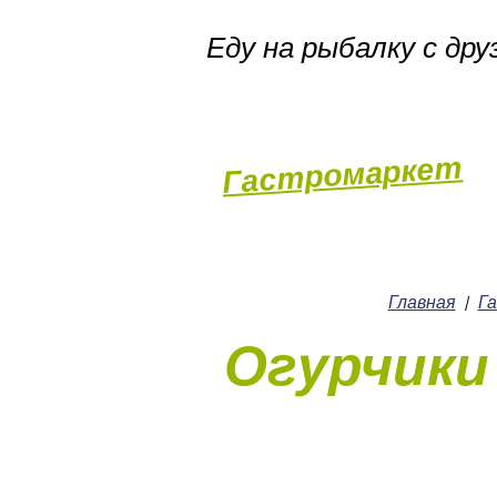
Еду на рыбалку с дру
Гастромаркет
Пекарня
Главная
Г
/
Огурчики