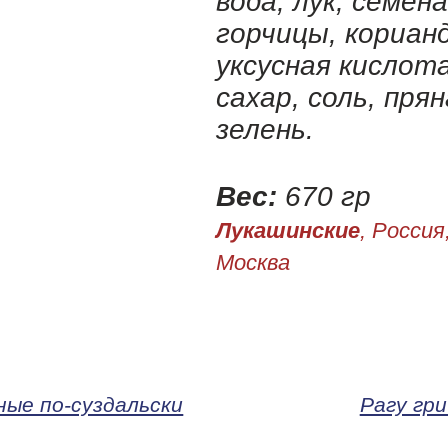
вода, лук, семена
горчицы, корианд
уксусная кислота
сахар, соль, пря
зелень.
Вес:
670 гр
Лукашинские
, Россия
Москва
ные по-суздальски
Рагу гр