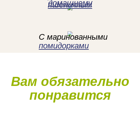
домашнему
пшеничным
С маринованными
помидорками
Вам обязательно
понравится