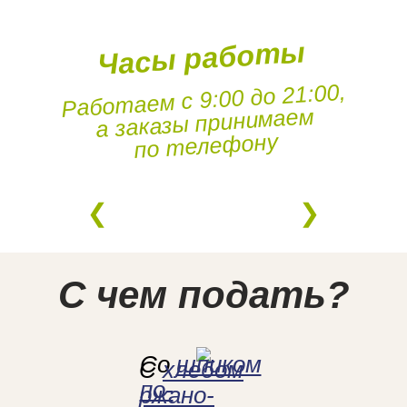
Часы работы
Работаем с 9:00 до 21:00,
а заказы принимаем
по телефону
С чем подать?
Со
шпиком
С
хлебом
по-
ржано-