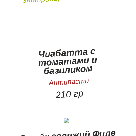
Чиабатта с
томатами и
базиликом
Антипасти
210 гр
Стейк говяжий Филе