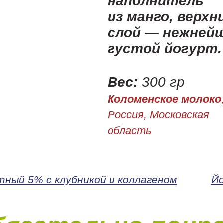
наполнитель
из манго, верхн
слой — нежней
густой йогурт
Вес:
300 гр
Коломенское молоко
Россия, Московская
область
ный 5% с клубникой и коллагеном
Йо