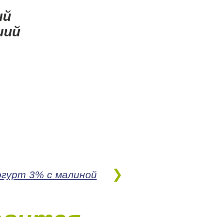
ий
ший
.
,
гурт 3% с малиной