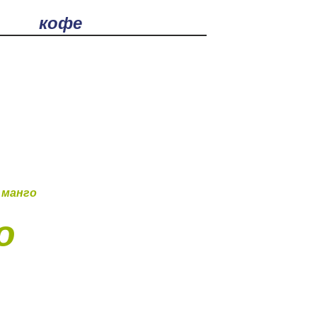
ска
аем с 9:00 до 21:00
О нас
4912) 252-252
 манго
о