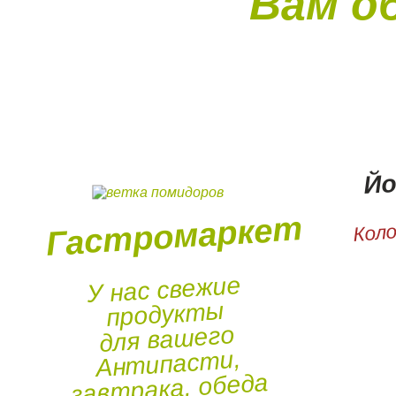
Вам о
Йо
Гастромаркет
Коло
У нас свежие
продукты
для вашего
Антипасти,
завтрака, обеда