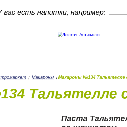
 вас есть напитки, например:
Поле пои
Работ
Кулинария
+7 (
стромаркет
Макароны
Макароны №134 Тальятелле
/
/
134 Тальятелле 
Паста Тальяте