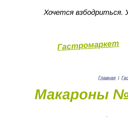
Хочется взбодриться. У
Гастромаркет
Пекарня
Главная
Га
/
Макароны №