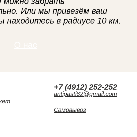
ы можно забрать
ьно. Или мы привезём ваш
вы находитесь в радиусе 10 км.
О нас
г
+7 (4912) 252-252
antipasti62@gmail.com
кет
Самовывоз