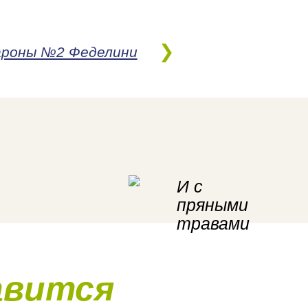
роны №2 Феделини
И с
пряными
травами
авится