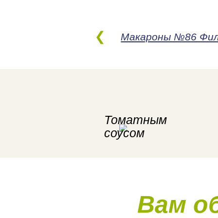
Макароны №86 Фи
Томатным
соусом
Вам о