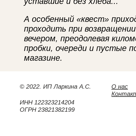
уставшие и без хлеба...
А особенный «квест» прихо
проходить при возвращении
вечером, преодолевая кило
пробки, очереди и пустые п
магазине.
© 2022. ИП Ларкина А.С.
О нас
Контак
ИНН 122323214204
ОГРН 23821382199