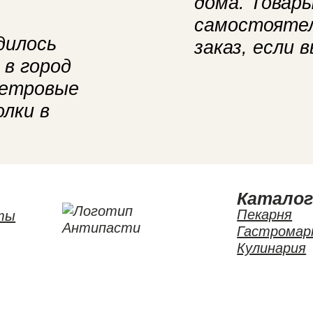
дома. Товар
самостоятел
дилось
заказ, если 
 в город
метровые
олки в
Катало
Пекарня
ты
Гастромар
Кулинария