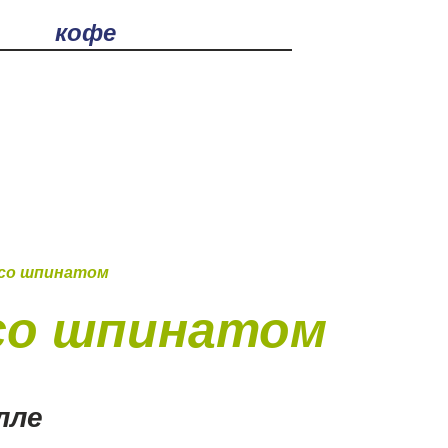
ска
аем с 9:00 до 21:00
О нас
4912) 252-252
 со шпинатом
со шпинатом
лле