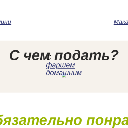
лини
Мака
С чем подать?
С
фаршем
домашним
бязательно понр