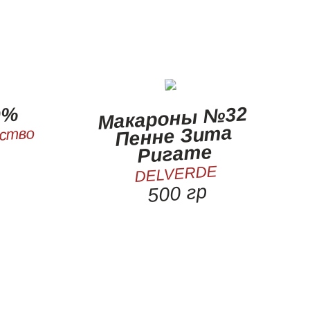
Макароны №32
0%
Пенне Зита
йство
Ригате
DELVERDE
500 гр