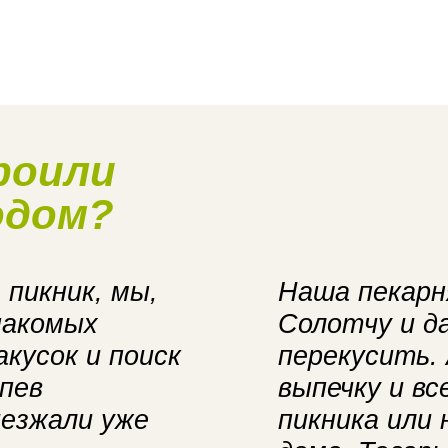
роили
одом?
 пикник, мы,
Наша пекарня
накомых
Солотчу и да
кусок и поиск
перекусить.
пев
выпечку и в
иезжали уже
пикника или